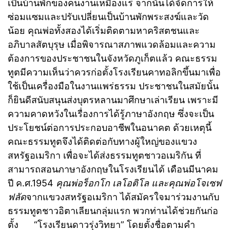
เป็นบ้านพักของคนงานเหมืองแร่ จากนั้นได้จัดการให้
ซ่อมแซมและปรับเปลี่ยนเป็นบ้านพักพระสงฆ์และวัด
น้อย คุณพ่อทั้งสองได้เริ่มติดตามหาคริสตชนและ
อภิบาลสัตบุรุษ เมื่อพิจารณาสภาพแวดล้อมและความ
ต้องการของประชาชนในจังหวัดภูเก็ตแล้ว คณะธรรม
ทูตมีความเห็นว่าควรก่อตั้งโรงเรียนคาทอลิกขึ้นมาเพื่อ
ใช้เป็นเครื่องมือในงานแพร่ธรรม ประชาชนในสมัยนั้น
ก็ยินดีสนับสนุนส่งบุตรหลานมาศึกษาเล่าเรียน เพราะมี
ความคาดหวังในเรื่องการได้รู้ภาษาอังกฤษ ซึ่งจะเป็น
ประโยชน์ต่อการประกอบอาชีพในอนาคต ด้วยเหตุนี้
คณะธรรมทูตจึงได้ติดต่อกับทางผู้ใหญ่ของแขวง
สหรัฐอเมริกา เพื่อจะได้ส่งธรรมทูตชาวอเมริกัน ที่
สามารถสอนภาษาอังกฤษในโรงเรียนได้ เดือนมีนาคม
ปี ค.ศ.1954
คุณพ่อร็อกโก เลโอติโล และคุณพ่อโจเซฟ
ฟลัด
จากแขวงสหรัฐอเมริกา ได้สมัครใจมาร่วมงานกับ
ธรรมทูตชาวอิตาเลียนกลุ่มแรก พวกท่านได้ช่วยกันก่อ
ตั้ง “โรงเรียนดาวรุ่งวิทยา” โดยตั้งชื่อตามคำ