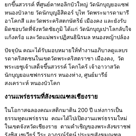
ยกขึ้นสวรรค์ ที่ศูนย์คาทอลิกบัวใหญ่ วัดนักบุญยอแซฟ
หนองบัวลาย วัดนักบุญอิสิดอร์ บุไท วัดพระมารดามารี
อาโคกสี และวัดพระคริสตกษัตริย์ เมืองคง และยังรับ
ผิดชอบวัดที่จังหวัดชัยภูมิ ได้แก่ วัดนักบุญเปาโลกลับใจ
แก้งคร้อ และวัดแม่พระปฏิสนธินิรมล หนองหญ้าปล้อง
ปัจจุบัน คณะได้รับมอบหมายให้ทำงานอภิบาลดูแลบร
รดาคริสตชนในเขตวัดพระคริสตราชา เมืองคง, วัด
พระเยซูเจ้าเสด็จขึ้นสวรรค์ โคกไคร้ เจ้าอาวาสวัด
นักบุญยอแซฟกรรมกร หนองห่าง, ศูนย์มารีย์
สงเคราะห์ หนองบัวโคก
งานแพร่ธรรมที่สังฆมณฑลเชียงราย
ในโอกาสฉลองคณะสติกมาติน 200 ปี แห่งการเป็น
ธรรมทูตแพร่ธรรม คณะได้ไปเปิดงานแพร่ธรรมใหม่
ในเขตจังหวัดเชียงราย ตามคำเชิญของพระสังฆราชฟ
รังซิส เซเวียร์ วีระ อาภรณ์รัตน์ ประมุขสังฆมณฑล