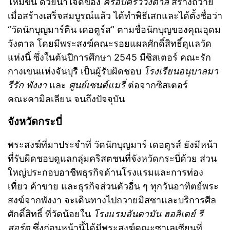
ใหม่ขึ้น ด้วยน้ำใจดีของ
ครอบครัววังตาล
สร้างถวาย
เมื่อสร้างเสร็จสมบูรณ์แล้ว ได้ทำพิธีเสกและได้ตั้งชื่อว่า
“วัดนักบุญมาร์ติน เดอตูร์ส” ตามชื่อนักบุญของคุณอุดม
วังตาล โดยมีพระสงฆ์คณะรอยแผลศักดิ์สิทธิ์ดูแลวัด
แห่งนี้ ซึ่งในต้นปีการศึกษา 2545 มีซิสเตอร์ คณะรัก
กางเขนแห่งจันบุรี เป็นผู้รับผิดชอบ
โรงเรียนอนุบาลมา
รีรัก พังงา
และ
ศูนย์เซนต์แมรี่
ต่อจากซิสเตอร์
คณะคามิลเลียน จนถึงปัจจุบัน
จังหวัดกระบี่
พระสงฆ์ที่มาประจำที่ วัดนักบุญมาร์ เดอตูรส์ ยังมีหน้า
ที่รับผิดชอบดูแลกลุ่มคริสตชนที่จังหวัดกระบี่ด้วย ส่วน
ใหญ่ประกอบอาชีพธุรกิจด้านโรงแรมและการท่อง
เที่ยว ค้าขาย และธุรกิจส่วนตัวอื่น ๆ ทุกวันอาทิตย์พระ
สงฆ์จากพังงา จะเดินทางไปถวายมิสซาและบริการศีล
ศักดิ์สิทธิ์ ที่วัดน้อยใน
โรงแรมอันดามัน ฮอลิเดย์ รี
สอร์ต
ซึ่งก่อนหน้านี้ได้มีพระสงฆ์คณะซาเลเซียนที่