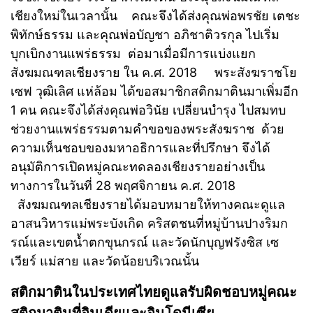
เชียงใหม่ในเวลานั้น คณะจึงได้ส่งคุณพ่อพรชัย เตชะ
พิทักษ์ธรรม และคุณพ่อบัญชา อภิชาติวรกุล ไปเริ่ม
บุกเบิกงานแพร่ธรรม ต่อมาเมื่อมีการแบ่งแยก
สังฆมณฑลเชียงราย ใน ค.ศ. 2018 พระสังฆราชโย
เซฟ วุฒิเลิศ แห่ล้อม ได้ขอสมาชิกสติกมาตินมาเพิ่มอีก
1 คน คณะจึงได้ส่งคุณพ่อวินัย เปลี่ยนบำรุง ไปสมทบ
ช่วยงานแพร่ธรรมตามคำขอของพระสังฆราช ด้วย
ความเห็นชอบของมหาอธิการและที่ปรึกษา จึงได้
อนุมัติการเปิดหมู่คณะทดลองเชียงรายอย่างเป็น
ทางการในวันที่ 28 พฤศจิกายน ค.ศ. 2018
สังฆมณฑลเชียงรายได้มอบหมายให้ทางคณะดูแล
อาสนวิหารแม่พระบังเกิด คริสตชนที่หมู่บ้านปางริมก
รณ์และเขตน้ำตกขุนกรณ์ และวัดนักบุญฟรังซิส เซ
เวียร์ แม่สาย และวัดน้อยบริเวณนั้น
สติกมาตินในประเทศไทยดูแลรับผิดชอบหมู่คณะ