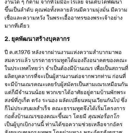
งานใด ๆ ก็ตาม จากที่ไม่มีอะไรเลย จนเติบโตพัฒนา
ขึ้นเป็นลำดับ คุณพ่อทั้งหลายล้วนมีความมุ่งมั่น มีความ
เชื่อและความหวัง ในพระเอื้ออาทรของพระเจ้าอย่าง
มากทีเดียว
2. ยุคพัฒนาสร้างบุคลากร
ปี ค.ศ.1976 หลังจากผ่านงานแห่งความสำบากมาพอ
สมควรแล้ว บรรดาธรรมทูตได้มองถึงอนาคตของคณะ
ในประเทศไทยว่า จำเป็นต้องมีบ้านเณร เพื่อเป็นสถานที่
ผลิตบุคลากรที่จะเป็นผู้สานงานต่อจากพวกท่าน ก่อนที่
จะมีบ้านเณรคณะเคยรับผู้สมัครเป็นสามเณรเหมือนกัน
แต่ก็มีจำนวนน้อย พวกเขาได้อาศัยอยู่ตามบ้านพักพระ
สงฆ์ที่ภูเก็ต ตรัง ระนอง ผลัดเปลี่ยนหมุนเวียนกันไป ซึ่ง
ก็ไม่ประสบผลสำเร็จ คณะธรรมทูตจึงได้เริ่มโครงการ
ก่อตั้งบ้านเณรของคณะขึ้นมา โดยมี
คุณพ่อร็อกโก
เป็นผู้บุกเบิกงานนี้ ท่านได้ขอความช่วยเหลือจากอัคร
สังฆมณฑลกรุงเทพฯ โดยผ่านทาง
พระอัครสังฆราช