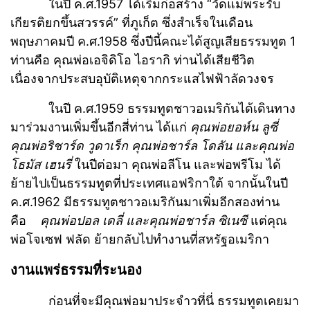
ในปี ค.ศ.1957 ได้เริ่มก่อสร้าง “วัดแม่พระรับ
เกียรติยกขึ้นสวรรค์” ที่ภูเก็ต ซึ่งสำเร็จในเดือน
พฤษภาคมปี ค.ศ.1958 ซึ่งปีนี้คณะได้สูญเสียธรรมทูต 1
ท่านคือ คุณพ่อเอจิดิโอ ไอรากิ ท่านได้เสียชีวิต
เนื่องจากประสบอุบัติเหตุจากกระแสไฟฟ้าลัดวงจร
ในปี ค.ศ.1959 ธรรมทูตชาวอเมริกันได้เดินทาง
มาร่วมงานเพิ่มขึ้นอีกสี่ท่าน ได้แก่
คุณพ่อยอห์น ลูซี่
คุณพ่อริชาร์ด วูดาเร็ก คุณพ่อชาร์ล โดลัน และคุณพ่อ
โธมัส เฮนรี่
ในปีต่อมา คุณพ่อลีโน และพ่อพรีโม ได้
ย้ายไปเป็นธรรมทูตที่ประเทศแอฟริกาใต้ จากนั้นในปี
ค.ศ.1962 มีธรรมทูตชาวอเมริกันมาเพิ่มอีกสองท่าน
คือ
คุณพ่อปอล เดลี่ และคุณพ่อชาร์ล ซิเนซี
แต่คุณ
พ่อโจเซฟ ฟลัด ย้ายกลับไปทำงานที่สหรัฐอเมริกา
งานแพร่ธรรมที่ระนอง
ก่อนที่จะมีคุณพ่อมาประจำวที่นี่ ธรรมทูตเคยมา