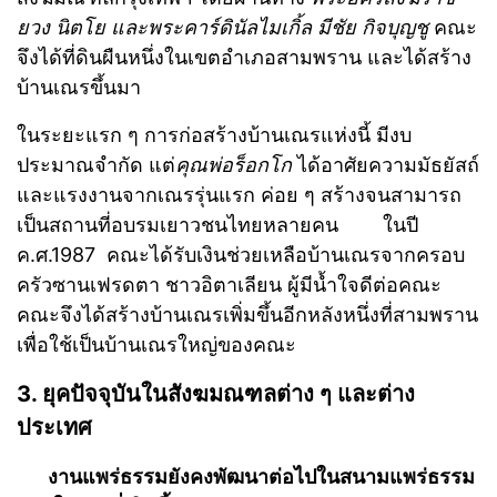
ยวง นิตโย และพระคาร์ดินัลไมเกิ้ล มีชัย กิจบุญชู
คณะ
จึงได้ที่ดินผืนหนึ่งในเขตอำเภอสามพราน และได้สร้าง
บ้านเณรขึ้นมา
ในระยะแรก ๆ การก่อสร้างบ้านเณรแห่งนี้ มีงบ
ประมาณจำกัด แต่
คุณพ่อร็อกโก
ได้อาศัยความมัธยัสถ์
และแรงงานจากเณรรุ่นแรก ค่อย ๆ สร้างจนสามารถ
เป็นสถานที่อบรมเยาวชนไทยหลายคน ในปี
ค.ศ.1987 คณะได้รับเงินช่วยเหลือบ้านเณรจากครอบ
ครัวซานเฟรดตา ชาวอิตาเลียน ผู้มีน้ำใจดีต่อคณะ
คณะจึงได้สร้างบ้านเณรเพิ่มขึ้นอีกหลังหนึ่งที่สามพราน
เพื่อใช้เป็นบ้านเณรใหญ่ของคณะ
3. ยุคปัจจุบันในสังฆมณฑลต่าง ๆ และต่าง
ประเทศ
งานแพร่ธรรมยังคงพัฒนาต่อไปในสนามแพร่ธรรม