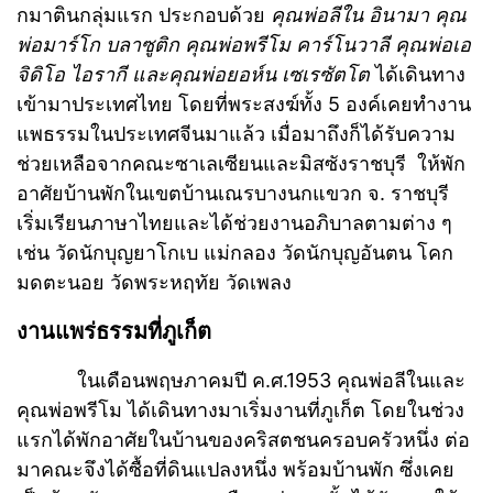
กมาตินกลุ่มแรก ประกอบด้วย
คุณพ่อลีใน อินามา คุณ
พ่อมาร์โก บลาซูติก คุณพ่อพรีโม คาร์โนวาลี คุณพ่อเอ
จิดิโอ ไอรากี และคุณพ่อยอห์น เซเรซัตโต
ได้เดินทาง
เข้ามาประเทศไทย โดยที่พระสงฆ์ทั้ง 5 องค์เคยทำงาน
แพธรรมในประเทศจีนมาแล้ว เมื่อมาถึงก็ได้รับความ
ช่วยเหลือจากคณะซาเลเซียนและมิสซังราชบุรี ให้พัก
อาศัยบ้านพักในเขตบ้านเณรบางนกแขวก จ. ราชบุรี
เริ่มเรียนภาษาไทยและได้ช่วยงานอภิบาลตามต่าง ๆ
เช่น วัดนักบุญยาโกเบ แม่กลอง วัดนักบุญอันตน โคก
มดตะนอย วัดพระหฤทัย วัดเพลง
งานแพร่ธรรมที่ภูเก็ต
ในเดือนพฤษภาคมปี ค.ศ.1953 คุณพ่อลีในและ
คุณพ่อพรีโม ได้เดินทางมาเริ่มงานที่ภูเก็ต โดยในช่วง
แรกได้พักอาศัยในบ้านของคริสตชนครอบครัวหนึ่ง ต่อ
มาคณะจึงได้ซื้อที่ดินแปลงหนึ่ง พร้อมบ้านพัก ซึ่งเคย