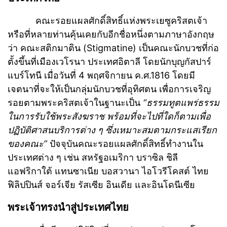
คณะรอยแผลศักดิ์สิทธิ์แห่งพระเยซูคริสตเจ้า
หรือที่หลายท่านคุ้นเคยกับอีกชื่อหนึ่งตามภาษาอังกฤษ
ว่า คณะสติกมาติน (Stigmatine) เป็นคณะนักบวชที่ก่อ
ตั้งขึ้นที่เมืองเวโรนา ประเทศอิตาลี โดยนักบุญกัสปาร์
แบร์โทนี เมื่อวันที่ 4 พฤศจิกายน ค.ศ.1816 โดยมี
เจตนาที่จะให้เป็นกลุ่มนักบวชที่อุทิศตน เพื่อการเจริญ
รอยตามพระคริสตเจ้าในฐานะเป็น
“ธรรมทูตแพร่ธรรม
ในการรับใช้พระสังฆราช พร้อมที่จะไปที่ใดก็ตามเพื่อ
ปฏิบัติศาสนบริการต่าง ๆ ซึ่งเหมาะสมตามกระแสเรียก
ของคณะ”
ปัจจุบันคณะรอยแผลศักดิ์สิทธิ์ทำงานใน
ประเทศต่าง ๆ เช่น สหรัฐอเมริกา บราซิล ชิลี
แอฟริกาใต้ แทนซาเนีย บอสวานา ไอโวรีโคสต์ ไทย
ฟิลิปปินส์ จอร์เจีย รัสเซีย อินเดีย และอินโดนีเซีย
พระเจ้าทรงนำสู่ประเทศไทย