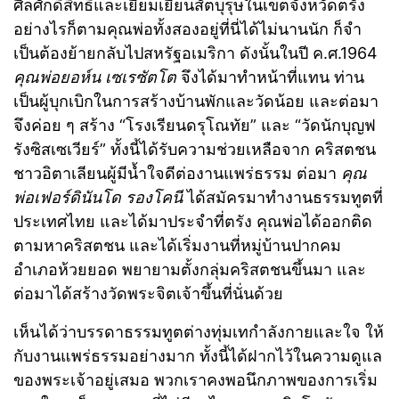
ศีลศักดิ์สิทธิ์และเยี่ยมเยียนสัตบุรุษในเขตจังหวัดตรัง
อย่างไรก็ตามคุณพ่อทั้งสองอยู่ที่นี่ได้ไม่นานนัก ก็จํา
เป็นต้องย้ายกลับไปสหรัฐอเมริกา ดังนั้นในปี ค.ศ.1964
คุณพ่อยอห์น เซเรซัตโต
จึงได้มาทำหน้าที่แทน ท่าน
เป็นผู้บุกเบิกในการสร้างบ้านพักและวัดน้อย และต่อมา
จึงค่อย ๆ สร้าง “โรงเรียนดรุโณทัย” และ “วัดนักบุญฟ
รังซิสเซเวียร์” ทั้งนี้ได้รับความช่วยเหลือจาก คริสตชน
ชาวอิตาเลียนผู้มีน้ำใจดีต่องานแพร่ธรรม ต่อมา
คุณ
พ่อเฟอร์ดินันโด รองโคนี
ได้สมัครมาทำงานธรรมทูตที่
ประเทศไทย และได้มาประจำที่ตรัง คุณพ่อได้ออกติด
ตามหาคริสตชน และได้เริ่มงานที่หมู่บ้านปากคม
อำเภอห้วยยอด พยายามตั้งกลุ่มคริสตชนขึ้นมา และ
ต่อมาได้สร้างวัดพระจิตเจ้าขึ้นที่นั่นด้วย
เห็นได้ว่าบรรดาธรรมทูตต่างทุ่มเทกำลังกายและใจ ให้
กับงานแพร่ธรรมอย่างมาก ทั้งนี้ได้ฝากไว้ในความดูแล
ของพระเจ้าอยู่เสมอ พวกเราคงพอนึกภาพของการเริ่ม