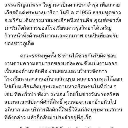
สรรเสริญแม่พระ ในฐานะเป็นดาวประจำรุ่ง เพื่อถวาย
เกียรติแด่พระนางมารีอา ในปี ค.ศ.1955 ธรรมทูตชาว
อเมริกัน เดินทางมาสมทบอีกหนึ่งท่านคือ
คุณพ่อชาร์ล
นารันโจ
กิจการของโรงเรียนดาวรุ่งวิทยาได้เจริญ
ก้าวหน้าทั้งด้านปริมาณและคุณภาพ จนเป็นที่ยอมรับ
ของชาวภูเก็ต
คณะธรรมทูตทั้ง 8 ท่านได้ช่วยกันรับผิดชอบ
งานตามความสามารถของแต่ละคน ซึ่งแบ่งงานออก
เป็นสองด้านหลักคือ งานสอนและบริหารจัดการ
โรงเรียน และงานอภิบาลสัตบุรุษ คณะธรรมทูตได้ออก
ไปเยี่ยมเยียนสัตบุรุษและตามหาคริสตชนในที่ต่าง ๆ
เช่น ที่ตะกั่วป่า พังงา ระนอง โดยในช่วงวันพระคริสต
สมภพและสัปดาห์ศักดิ์สิทธิ์ คุณพ่อจะแยกย้ายกันไป
อภิบาล และบริการศีลศักดิ์สิทธิ์ให้แก่สัตบุรุษตามสถาน
ที่ดังกล่าว แล้วก็กลับมาประจำอยู่ที่ภูเก็ต