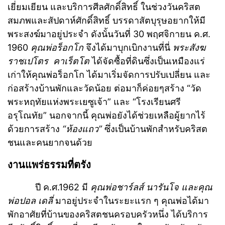
เยี่ยมเยียน และบริการศีลศักดิ์สิทธิ์ ในช่วงวันคริสต
สมภพและสัปดาห์ศักดิ์สิทธิ์ บรรดาสัตบุรุษอยากให้มี
พระสงฆ์มาอยู่ประจำ ดังนั้นวันที่ 30 พฤศจิกายน ค.ศ.
1960
คุณพ่อร็อกโก
จึงได้มาบุกเบิกงานที่นี่
พระสังฆ
ราชเปโตร คาเร็ตโต
ได้จัดซื้อที่ดินซึ่งเป็นเหมืองแร่
เก่าให้คุณพ่อร็อกโก ได้มาเริ่มจัดการปรับเปลี่ยน และ
ก่อสร้างบ้านพักและวัดน้อย ต่อมาก็ค่อยๆสร้าง “วัด
พระหฤทัยแห่งพระเยซูเจ้า” และ “โรงเรียนศรี
อรุโณทัย” นอกจากนี้ คุณพ่อยังได้ช่วยเหลือผู้ยากไร้
ด้วยการสร้าง
“ห้องแถว”
ซึ่งเป็นบ้านพักสำหรับคริสต
ชนและคนยากจนด้วย
งานแพร่ธรรมที่ตรัง
ปี ค.ศ.1962 มี
คุณพ่อชาร์ลส์ นารันโจ และคุณ
พ่อปอล เดลี่
มาอยู่ประจำในระยะแรก ๆ คุณพ่อได้มา
พักอาศัยที่บ้านของคริสตชนครอบครัวหนึ่ง ได้บริการ