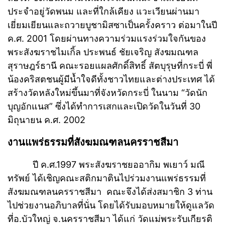
ประจำอยู่วัดพนม และที่ใกล้เคียง แวะเวียนผ่านมา
เยี่ยมเยียนและถวายบูชามิสซาเป็นครั้งคราว ต่อมาในปี
ค.ศ. 2001 โดยผ่านทางความร่วมแรงร่วมใจกันของ
พระสังฆราชไมเกิ้ล ประพนธ์ ชัยเจริญ สังฆมณฑล
สุราษฎร์ธานี คณะรอยแผลศักดิ์สิทธิ์ สัตบุรุษที่กระบี่ พี่
น้องคริสตชนผู้มีน้ำใจดีทั้งชาวไทยและต่างประเทศ ได้
สร้างวัดหลังใหม่ขึ้นมาที่จังหวัดกระบี่ ในนาม “วัดนัก
บุญอักแนส” ซึ่งได้ทำการเสกและเปิดวัดในวันที่ 30
มิถุนายน ค.ศ. 2002
งานแพร่ธรรมที่สังฆมณฑลนครราชสีมา
ปี ค.ศ.1997 พระสังฆราชยออากิม พเยาว์ มณี
ทรัพย์ ได้เชิญคณะสติกมาตินไปร่วมงานแพร่ธรรมที่
สังฆมณฑลนครราชสีมา คณะจึงได้ส่งสมาชิก 3 ท่าน
ไปช่วยงานอภิบาลที่นั่น โดยได้รับมอบหมายให้ดูแลวัด
ที่อ.บัวใหญ่ จ.นครราชสีมา ได้แก่ วัดแม่พระรับเกียรติ