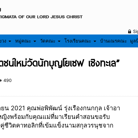
Si
ขวง
หมู่คณะ
วัดคณะ
โรงเรียนคณะ
บ้านเณรคณะ
มูลน
สตชนใหม่วัดนักบุญ​โยเซฟ เชิงทะเล”
490
ายน 2021 คุณพ่อพิพัฒน์ รุ่งเรืองกนกกุล เจ้าอา
หญิงพร้อมกับคุณแม่ที่มาเรียนคำสอนขอรับ
่ชีวิตคาทอลิกที่เข้มแข็งนามสกุล​วรนุชจาก