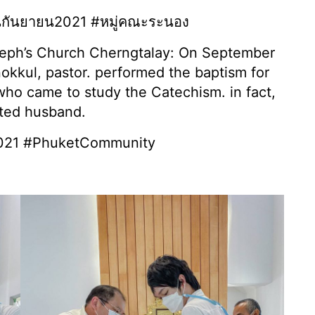
นกันยายน2021 #หมู่คณะระนอง
eph’s Church Cherngtalay: On September
okkul, pastor. performed the baptism for
who came to study the Catechism. in fact,
oted husband.
2021 #PhuketCommunity