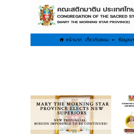
หน้าแรก
เกี่ยวกับคณะ
ข้อมูลแ