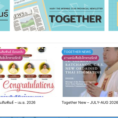
สัมพันธ์ ย้อนหลัง
TOGETHER NEWS
ืออิเล็กทรอนิกส์
อ่านหนังสืออิเล็กทรอนิกส์
นสัมพันธ์ – เม.ย. 2026
Together New – JULY-AUG 202