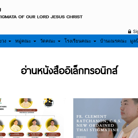
Si
ขวง
หมู่คณะ
วัดคณะ
โรงเรียนคณะ
บ้านเณรคณะ
มูลน
อ่านหนังสืออิเล็กทรอนิกส์